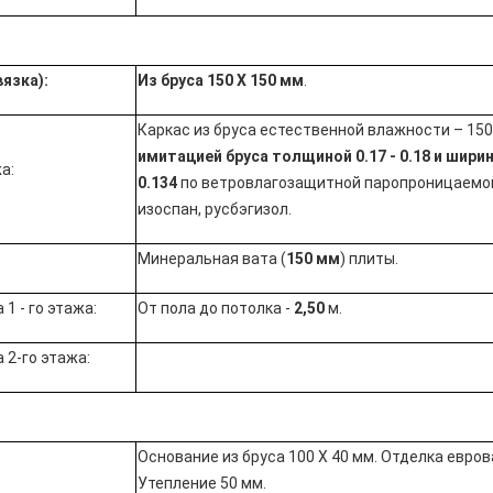
язка):
Из бруса 150 Х 150 мм
.
Каркас из бруса естественной влажности – 150 
имитацией бруса
толщиной 0.17 - 0.18 и шири
а:
0.134
по
ветровлагозащитной паропроницаемо
изоспан, русбэгизол.
Минеральная вата (
150 мм
) плиты.
1 - го этажа:
От пола до потолка -
2,50
м.
 2-го этажа:
Основание из бруса 100 Х 40 мм. Отделка евров
Утепление 50 мм.