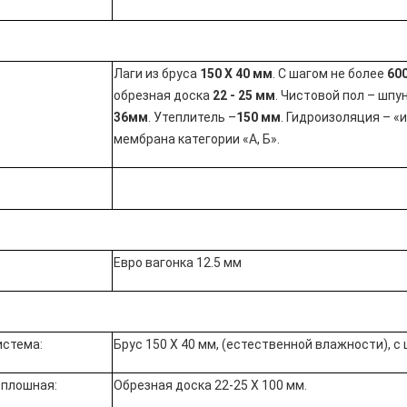
Лаги из бруса
150 Х 40 мм
. С шагом не более
60
обрезная доска
22 - 25 мм
. Чистовой пол – шп
36мм
. Утеплитель –
15
0 мм
. Гидроизоляция – 
мембрана категории «А, Б».
Евро вагонка 12.5 мм
истема:
Брус 150 Х 40 мм, (естественной влажности), с 
сплошная:
Обрезная доска 22-25 Х 100 мм.