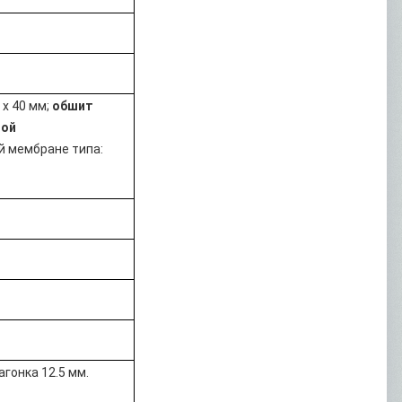
х 40 мм;
обшит
ной
й мембране
типа:
агонка 12.5 мм.