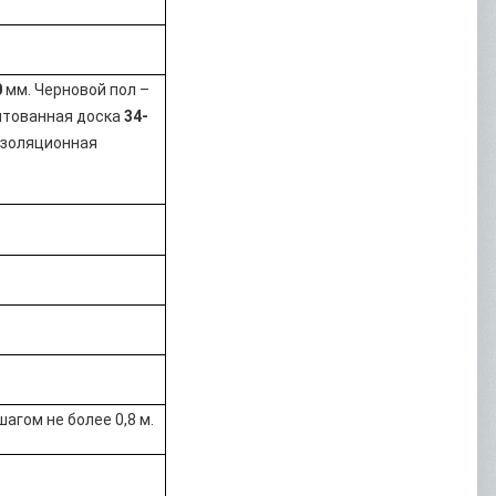
0
мм. Черновой пол –
унтованная доска
34-
«изоляционная
шагом не более 0,8 м.